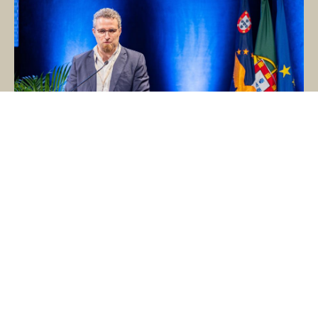
Publicado a 31 de janeiro 2025
Alojamento Local quer um maior e mais
eficaz combate à sazonalidade do
turismo nos Açores
O Presidente da Associação do Alojamento Local
dos Açores (ALA) salientou esta manhã que é
necessário avançar com soluçõ...