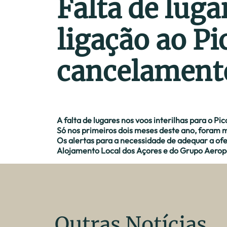
Falta de luga
ligação ao Pi
cancelamento
A falta de lugares nos voos interilhas para o P
Só nos primeiros dois meses deste ano, foram 
Os alertas para a necessidade de adequar a ofe
Alojamento Local dos Açores e do Grupo Aerop
Outras Notícias