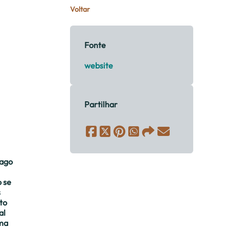
Voltar
Fonte
website
Partilhar
lago
o se
s
to
al
rma