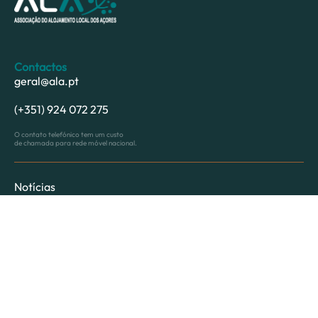
Contactos
geral@ala.pt
(+351) 924 072 275
O contato telefónico tem um custo
de chamada para rede móvel nacional.
Notícias
Informações
Parceiros
Associação
Tem alguma dúvida