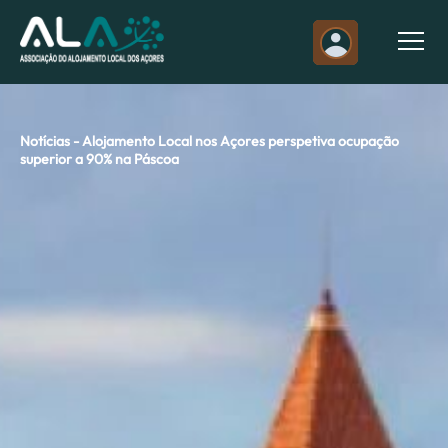
Notícias - Alojamento Local nos Açores perspetiva ocupação
superior a 90% na Páscoa