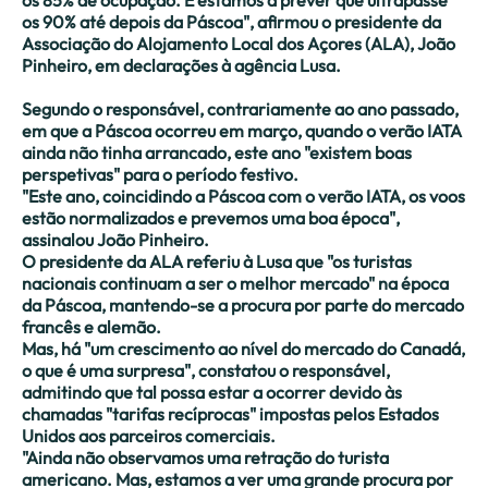
os 85% de ocupação. E estamos a prever que ultrapasse
os 90% até depois da Páscoa", afirmou o presidente da
Associação do Alojamento Local dos Açores (ALA), João
Pinheiro, em declarações à agência Lusa.
Segundo o responsável, contrariamente ao ano passado,
em que a Páscoa ocorreu em março, quando o verão IATA
ainda não tinha arrancado, este ano "existem boas
perspetivas" para o período festivo.
"Este ano, coincidindo a Páscoa com o verão IATA, os voos
estão normalizados e prevemos uma boa época",
assinalou João Pinheiro.
O presidente da ALA referiu à Lusa que "os turistas
nacionais continuam a ser o melhor mercado" na época
da Páscoa, mantendo-se a procura por parte do mercado
francês e alemão.
Mas, há "um crescimento ao nível do mercado do Canadá,
o que é uma surpresa", constatou o responsável,
admitindo que tal possa estar a ocorrer devido às
chamadas "tarifas recíprocas" impostas pelos Estados
Unidos aos parceiros comerciais.
"Ainda não observamos uma retração do turista
americano. Mas, estamos a ver uma grande procura por