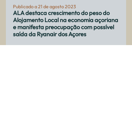
Publicado a 21 de agosto 2023
ALA destaca crescimento do peso do
Alojamento Local na economia açoriana
e manifesta preocupação com possível
saída da Ryanair dos Açores
A Associação do Alojamento Local dos Açores vê
como positiva a subida de 28,2% do número de
dormidas, no total do primeiro semestre, quando
comparado com o período homólogo. Este au...