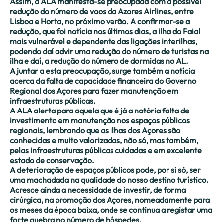
Assim, a ALA manifesta-se preocupada com a possível
redução do número de voos da Azores Airlines, entre
Lisboa e Horta, no próximo verão. A confirmar-se a
redução, que foi notícia nos últimos dias, a ilha do Faial
mais vulnerável e dependente das ligações interilhas,
podendo daí advir uma redução do número de turistas na
ilha e daí, a redução do número de dormidas no AL.
A juntar a esta preocupação, surge também a notícia
acerca da falta de capacidade financeira do Governo
Regional dos Açores para fazer manutenção em
infraestruturas públicas.
A ALA alerta para aquela que é já a notória falta de
investimento em manutenção nos espaços públicos
regionais, lembrando que as ilhas dos Açores são
conhecidas e muito valorizadas, não só, mas também,
pelas infraestruturas públicas cuidadas e em excelente
estado de conservação.
A deterioração de espaços públicos pode, por si só, ser
uma machadada na qualidade do nosso destino turístico.
Acresce ainda a necessidade de investir, de forma
cirúrgica, na promoção dos Açores, nomeadamente para
os meses da época baixa, onde se continua a registar uma
forte quebra no número de hóspedes.