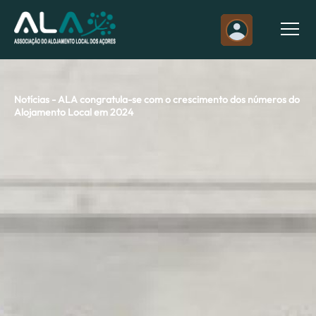
Notícias - ALA congratula-se com o crescimento dos números do
Alojamento Local em 2024