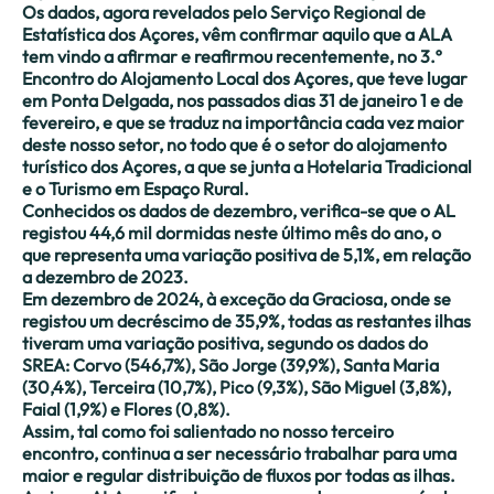
Os dados, agora revelados pelo Serviço Regional de
Estatística dos Açores, vêm confirmar aquilo que a ALA
tem vindo a afirmar e reafirmou recentemente, no 3.º
Encontro do Alojamento Local dos Açores, que teve lugar
em Ponta Delgada, nos passados dias 31 de janeiro 1 e de
fevereiro, e que se traduz na importância cada vez maior
deste nosso setor, no todo que é o setor do alojamento
turístico dos Açores, a que se junta a Hotelaria Tradicional
e o Turismo em Espaço Rural.
Conhecidos os dados de dezembro, verifica-se que o AL
registou 44,6 mil dormidas neste último mês do ano, o
que representa uma variação positiva de 5,1%, em relação
a dezembro de 2023.
Em dezembro de 2024, à exceção da Graciosa, onde se
registou um decréscimo de 35,9%, todas as restantes ilhas
tiveram uma variação positiva, segundo os dados do
SREA: Corvo (546,7%), São Jorge (39,9%), Santa Maria
(30,4%), Terceira (10,7%), Pico (9,3%), São Miguel (3,8%),
Faial (1,9%) e Flores (0,8%).
Assim, tal como foi salientado no nosso terceiro
encontro, continua a ser necessário trabalhar para uma
maior e regular distribuição de fluxos por todas as ilhas.