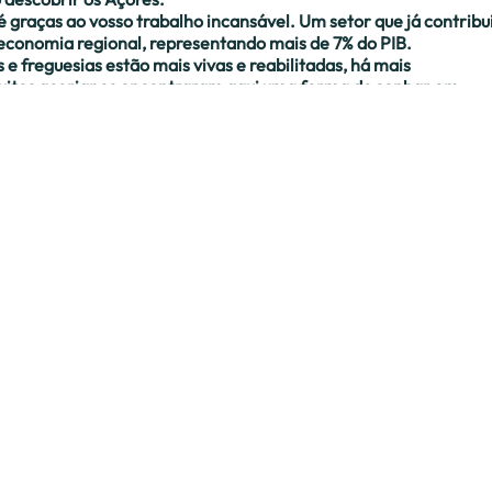
 graças ao vosso trabalho incansável. Um setor que já contribu
economia regional, representando mais de 7% do PIB.
 e freguesias estão mais vivas e reabilitadas, há mais
uitos açorianos encontraram aqui uma forma de sonhar em
ões e novas oportunidades.
á foi conquistado prova o valor imenso deste setor para a nossa
ara o futuro dos Açores.
 história.
Tem alg
Notícias
e precis
Informações
Parceiros
Junte-se
Associação