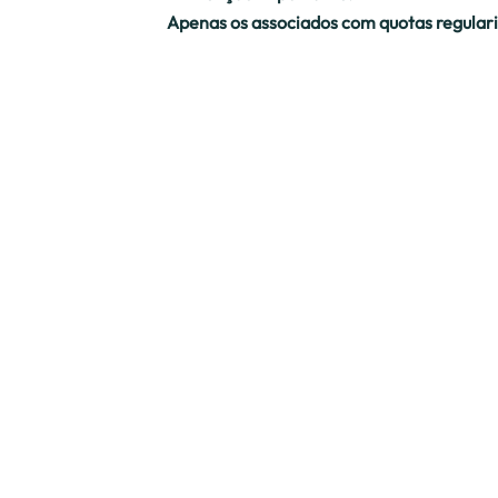
Apenas os associados com quotas regulariz
O prazo para regularização de quotas term
📩 As candidaturas podem ser enviadas, até
📑 O Regulamento Eleitoral está disponív
Contamos com a participação de tod@s ne
Contactos
geral@ala.pt
(+351) 924 072 275
O contato telefónico tem um custo
de chamada para rede móvel nacional.