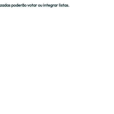
adas poderão votar ou integrar listas.
ina hoje, 1 de outubro de 2025.
 15 dias a partir de hoje, para o email geral@ala.pt.
el na Área Reservada do Associado em ala.pt.
ste momento importante para o futuro da nossa Associação!
Tem alg
Notícias
e precis
Informações
Parceiros
Junte-se
Associação
nas nos