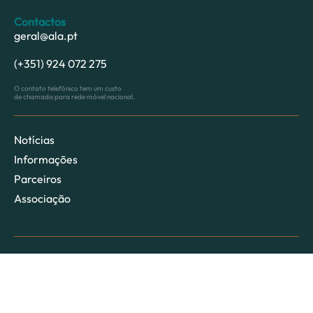
Contactos
geral@ala.pt
(+351) 924 072 275
O contato telefónico tem um custo
de chamada para rede móvel nacional.
Notícias
Informações
Parceiros
Associação
Tem alguma dúvida
e precisa da nossa ajuda?
Ir para o formulário