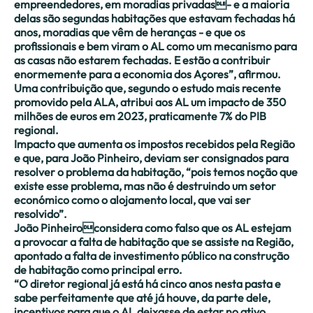
empreendedores, em moradias privadas- e a maioria
delas são segundas habitações que estavam fechadas há
anos, moradias que vêm de heranças - e que os
profissionais e bem viram o AL como um mecanismo para
as casas não estarem fechadas. E estão a contribuir
enormemente para a economia dos Açores”, afirmou.
Uma contribuição que, segundo o estudo mais recente
promovido pela ALA, atribui aos AL um impacto de 350
milhões de euros em 2023, praticamente 7% do PIB
regional.
Impacto que aumenta os impostos recebidos pela Região
e que, para João Pinheiro, deviam ser consignados para
resolver o problema da habitação, “pois temos noção que
existe esse problema, mas não é destruindo um setor
económico como o alojamento local, que vai ser
resolvido”.
João Pinheiroconsidera como falso que os AL estejam
a provocar a falta de habitação que se assiste na Região,
apontado a falta de investimento público na construção
de habitação como principal erro.
“O diretor regional já está há cinco anos nesta pasta e
sabe perfeitamente que até já houve, da parte dele,
incentivos para que o AL deixasse de estar no ativo,