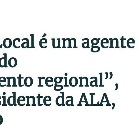
ocal é um agente
 do
nto regional”,
sidente da ALA,
o