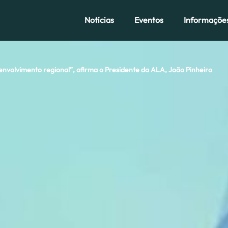
Notícias
Eventos
Informaçõe
senvolvimento regional”, afirma o Presidente da ALA, João Pinheiro