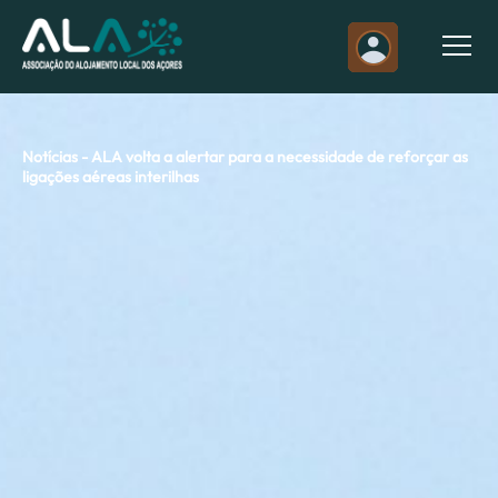
Notícias - ALA volta a alertar para a necessidade de reforçar as
ligações aéreas interilhas