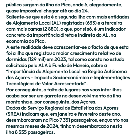
público surgem da ilha do Pico, onde é, alegadamente,
quase impossível chegar até ao dia 24.
Saliente-se que esta é a segunda ilha com mais entidades
de Alojamento Local (AL) registadas (633) e a terceira
com mais camas (2 880), o que, por si só, é um indicador
concreto da importância direta e indireta do AL, na
economia do Pico.
A este realidade deve acrescentar-se o facto de que esta
foi a ilha que registou o maior crescimento relativo de
dormidas (129 mil) em 2023, tal como consta no estudo
solicitado pela ALA à Fundo de Maneio, sobre a
“Importância do Alojamento Local na Região Autónoma
dos Açores – Impacto Socioeconómico e Implementações
Tecnológicas de Valor Acrescentado”.
Por conseguinte, a falta de lugares nos voos interilhas
acaba por ser um garrote no desenvolvimento da ilha
montanha e, por conseguinte, dos Açores.
Dados do Serviço Regional de Estatística dos Açores
(SREA) indicam que, em janeiro e fevereiro deste ano,
desembarcaram no Pico 7 351 passageiros, enquanto nos
mesmos meses de 2024, tinham desembarcado nesta
ilha 8 355 passageiros.