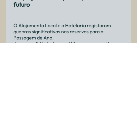
futuro
O Alojamento Local e a Hotelaria registaram
quebras significativas nas reservas para a
Passagem de Ano.
A procura foi inferior aos últimos anos e está a
preocupar os empresários do setor.