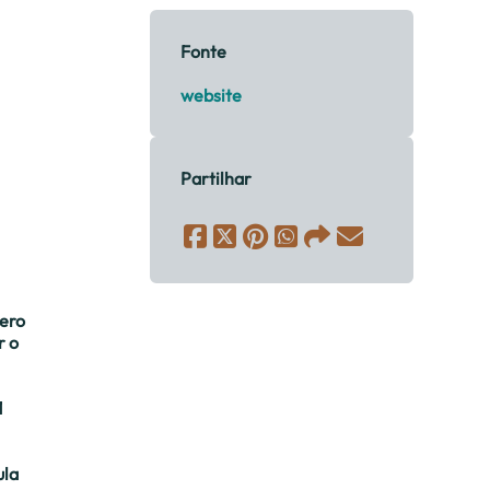
Fonte
website
Partilhar
mero
r o
1
ula