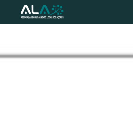
Notícias - ALA critica burocracia que entrava setor nos Aço